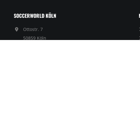
SOCCERWORLD KÖLN
Ottostr. 7
50859 Köln
02234 - 988 4 88
info@soccerworld.koeln