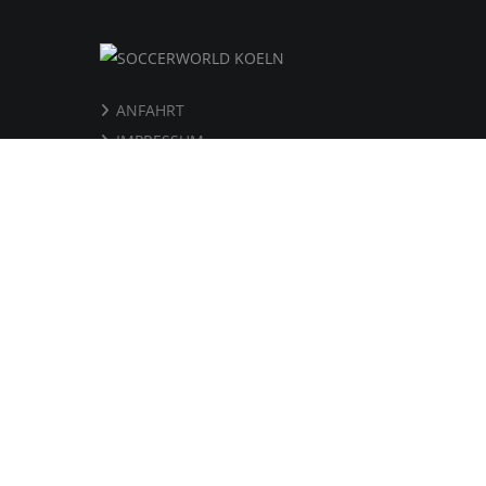
ANFAHRT
IMPRESSUM
DATENSCHUTZ
AGB
DISCLAIMER
WE
SOCCERWORLD
COPYRIGHT BY SOCCERWORLD INDOOR SOCCER WESSELS GMBH 2020