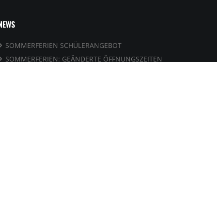
NEWS
SOMMERFERIEN SCHÜLERANGEBOT
SOMMERFERIEN: GEÄNDERTE ÖFFNUNGSZEITEN
SOMMERCAMP All Inclusion Sports
ZU HEISS FÜR FUSSBALL DRAUSSEN?
FUSSBALL-WM 2026