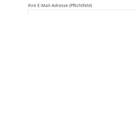
Ihre E-Mail-Adresse (Pflichtfeld)
Telefon (Pflichtfeld)
Ihre Nachricht
Bitte
lasse
dieses