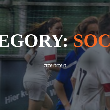
EGORY:
SO
ztzertrtert