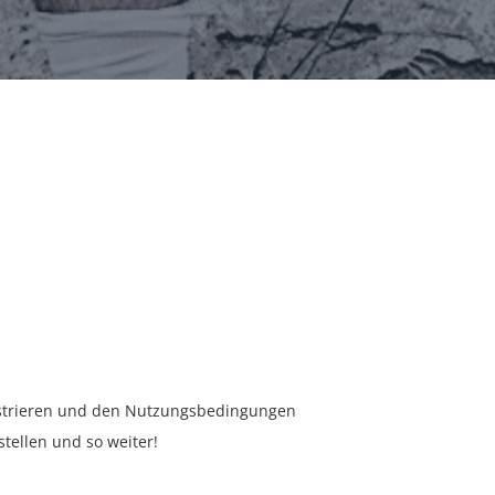
gistrieren und den Nutzungsbedingungen
tellen und so weiter!