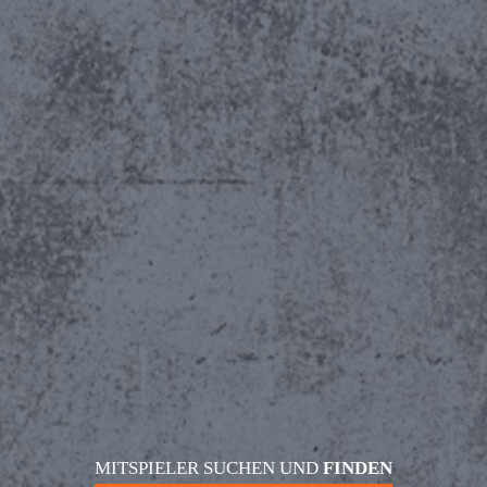
MITSPIELER SUCHEN UND
FINDEN