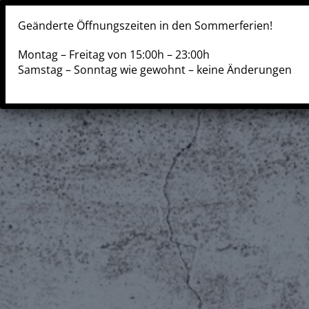
Geänderte Öffnungszeiten in den Sommerferien!
SOCCER
KINDER
Montag – Freitag von 15:00h – 23:00h
Samstag – Sonntag wie gewohnt – keine Änderungen