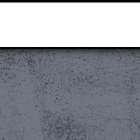
GEBURTSTAG
BUBBLESOCCER
SOCCER-BOWLING
KONTAKT